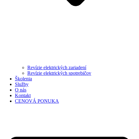
Revízie elektrických zariadení
Revízie elektrických spotrebičov
Školenia
Služby
O nás
Kontakt
CENOVÁ PONUKA