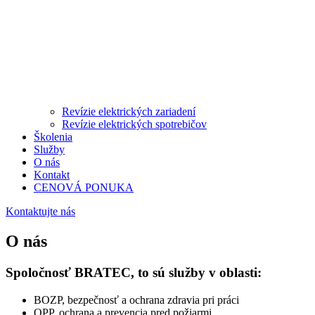
Revízie elektrických zariadení
Revízie elektrických spotrebičov
Školenia
Služby
O nás
Kontakt
CENOVÁ PONUKA
Kontaktujte nás
O nás
Spoločnosť BRATEC, to sú služby v oblasti:
BOZP, bezpečnosť a ochrana zdravia pri práci
OPP, ochrana a prevencia pred požiarmi