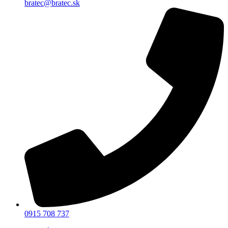
bratec@bratec.sk
0915 708 737