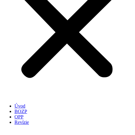
Úvod
BOZP
OPP
Revízie